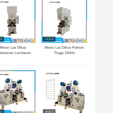
GA TERBAIK
HARGA TERBAIK
Mesin Las Difusi
Mesin Las Difusi Polimer
rlawanan Lembaran
Tinggi 100Hz
uminium Kapasitor
Pengelasan Bahan
charge Spot Welding
Komposit
GA TERBAIK
HARGA TERBAIK