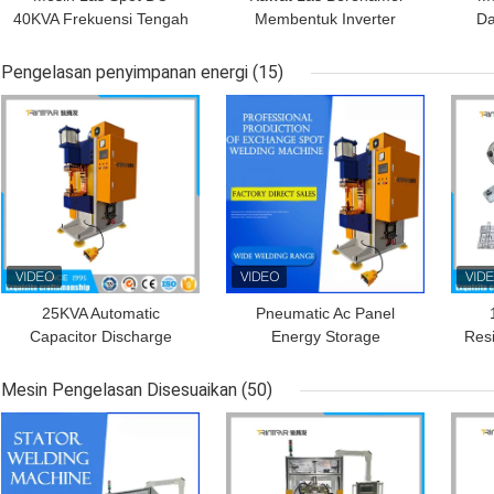
40KVA Frekuensi Tengah
Membentuk Inverter
Da
Untuk Kawat Lug
Elektronik Spot Welder
Terminal Tembaga
Transformer Hot Melt
Fr
Pengelasan penyimpanan energi
(15)
Welding
HARGA TERBAIK
HARGA TERBAIK
HAR
25KVA Automatic
Pneumatic Ac Panel
Capacitor Discharge
Energy Storage
Res
Resistance Mesin Las
Resistance Spot Welder
P
Penyimpanan Energi
Pen
Mesin Pengelasan Disesuaikan
(50)
HARGA TERBAIK
HARGA TERBAIK
HAR