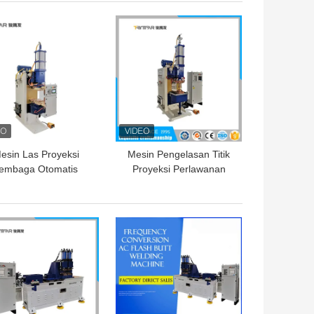
GA TERBAIK
HARGA TERBAIK
esin Las Proyeksi
Mesin Pengelasan Titik
embaga Otomatis
Proyeksi Perlawanan
00A Untuk Penutup
Frekuensi Menengah Dc
Filter Mobil
Otomatis
GA TERBAIK
HARGA TERBAIK