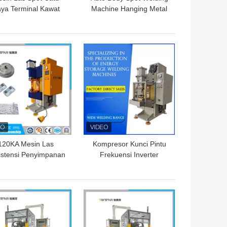
ya Terminal Kawat
Machine Hanging Metal
Enamel Inverter
Suspension Spot Welder
ekuensi Menengah
GA TERBAIK
HARGA TERBAIK
120KA Mesin Las
Kompresor Kunci Pintu
istensi Penyimpanan
Frekuensi Inverter
neumatik Otomatis
Penyimpanan Energi
yimpanan Energi Ac
Otomatis Mesin
Pengelasan
GA TERBAIK
HARGA TERBAIK