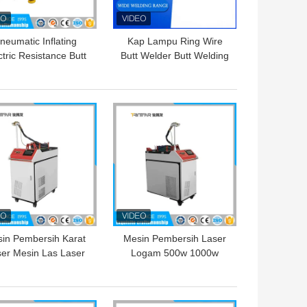
neumatic Inflating
Kap Lampu Ring Wire
ctric Resistance Butt
Butt Welder Butt Welding
ing Machine Electro
Equipment Frekuensi
Fusion Connect
Rendah
GA TERBAIK
HARGA TERBAIK
in Pembersih Karat
Mesin Pembersih Laser
er Mesin Las Laser
Logam 500w 1000w
Serat 0,5ms Suku
Fiber Laser Cleaner
dang Untuk Logam
Penghapusan Karat