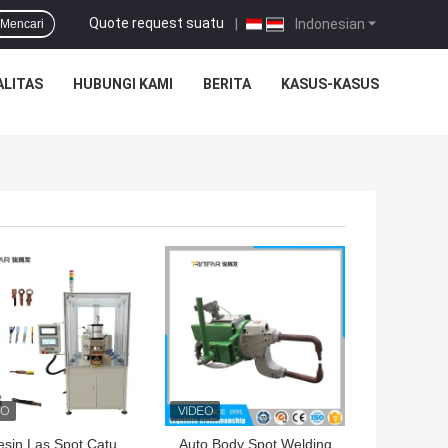
Quote request suatu
|
Indonesian
Mencari
ALITAS
HUBUNGI KAMI
BERITA
KASUS-KASUS
GA TERBAIK
HARGA TERBAIK
sin Las Spot Catu
Auto Body Spot Welding