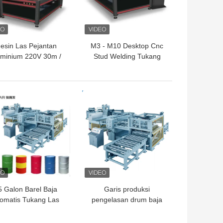
esin Las Pejantan
M3 - M10 Desktop Cnc
uminium 220V 30m /
Stud Welding Tukang
 Mesin Las Spot Cnc
Las Otomatis Stud
GA TERBAIK
HARGA TERBAIK
5 Galon Barel Baja
Garis produksi
omatis Tukang Las
pengelasan drum baja
um Baja Peralatan
pengelasan selang
engelasan Jahitan
otomatis bergulir