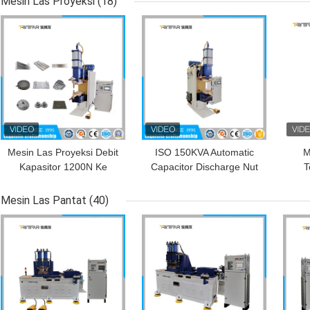
Mesin Las Proyeksi
(18)
Sambungan
HARGA TERBAIK
HARGA TERBAIK
HAR
Mesin Las Proyeksi Debit
ISO 150KVA Automatic
M
Kapasitor 1200N Ke
Capacitor Discharge Nut
T
18000N AC Pneumatic
Welder Tukang Las
400
Spot Welder
Mesin Las Pantat
(40)
HARGA TERBAIK
HARGA TERBAIK
HAR