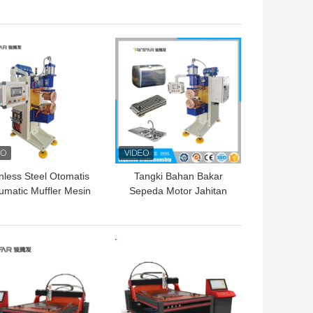
Otomatis
yang Cerdas
GA TERBAIK
HARGA TERBAIK
nless Steel Otomatis
Tangki Bahan Bakar
matic Muffler Mesin
Sepeda Motor Jahitan
Pelepasan Kapasitor
Mesin Las Besi
Aluminium Frekuensi
Sedang
GA TERBAIK
HARGA TERBAIK