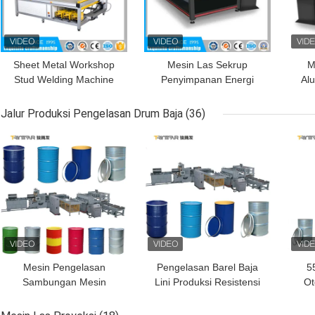
Sheet Metal Workshop
Mesin Las Sekrup
M
Stud Welding Machine
Penyimpanan Energi
Al
Sepenuhnya Otomatis
Perlawanan Mesin Spot
Min
Cnc Spot Welder
Welding Otomatis
Jalur Produksi Pengelasan Drum Baja
(36)
HARGA TERBAIK
HARGA TERBAIK
HAR
Mesin Pengelasan
Pengelasan Barel Baja
5
Sambungan Mesin
Lini Produksi Resistensi
Ot
Pengelasan Sambungan
Seam Welder
Dr
Mesin Pengelasan
P