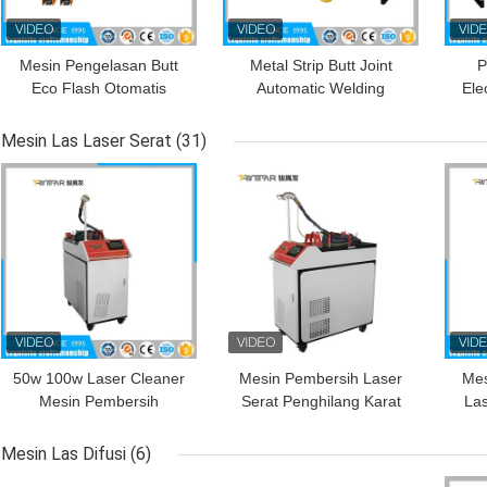
Mesin Pengelasan Butt
Metal Strip Butt Joint
P
Eco Flash Otomatis
Automatic Welding
Ele
Machine Flash Butt
Weld
Welder Facility
Mesin Las Laser Serat
(31)
HARGA TERBAIK
HARGA TERBAIK
HAR
50w 100w Laser Cleaner
Mesin Pembersih Laser
Mes
Mesin Pembersih
Serat Penghilang Karat
Las
Penghilang Karat
Berkecepatan Tinggi
Ca
Mesin Las Difusi
(6)