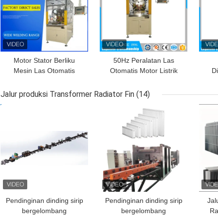
Motor Stator Berliku
50Hz Peralatan Las
Mesin Las Otomatis
Otomatis Motor Listrik
D
Tukang Las Spot
Mesin Las Stator
Sepenuhnya Otomatis
Ot
Jalur produksi Transformer Radiator Fin
(14)
HARGA TERBAIK
HARGA TERBAIK
HAR
Pendinginan dinding sirip
Pendinginan dinding sirip
Jal
bergelombang
bergelombang
Ra