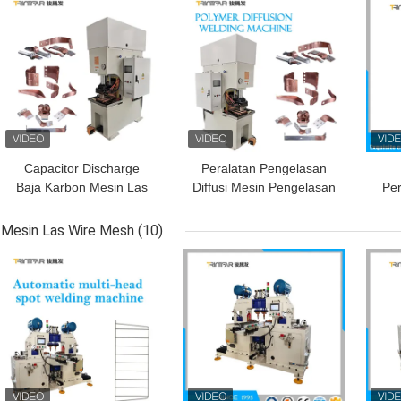
HARGA TERBAIK
HARGA TERBAIK
HAR
Capacitor Discharge
Peralatan Pengelasan
Baja Karbon Mesin Las
Diffusi Mesin Pengelasan
Pe
Difusi Tembaga
Pedal Pneumatik
Al
Peralatan Masak
Otomatis
Dis
Mesin Las Wire Mesh
(10)
Aluminium
HARGA TERBAIK
HARGA TERBAIK
HAR