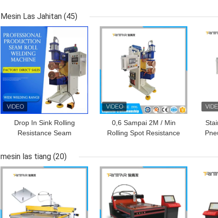
Transformator distribusi
Transformator distribusi
daya Minyak terbenam
daya Minyak terbenam
Mesin Las Jahitan
(45)
Radiator sirip Otomatis
Radiator sirip Otomatis
HARGA TERBAIK
HARGA TERBAIK
HAR
Pengelasan lini produksi
Pengelasan lini produksi
Drop In Sink Rolling
0,6 Sampai 2M / Min
Stai
Resistance Seam
Rolling Spot Resistance
Pneu
Welding Machine Mesin
Seam Welder Dengan
Las 
Spot Welding Otomatis
Sistem Pengumpanan
mesin las tiang
(20)
Otomatis
HARGA TERBAIK
HARGA TERBAIK
HAR