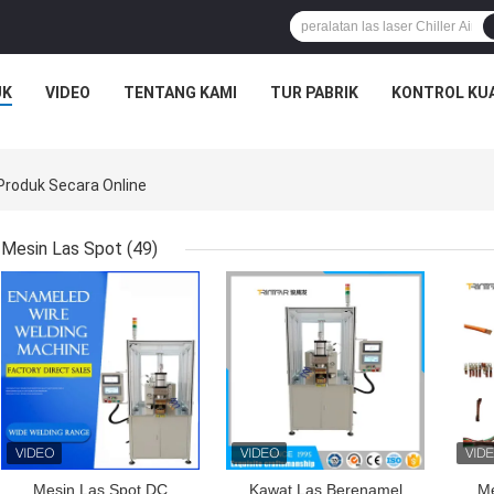
UK
VIDEO
TENTANG KAMI
TUR PABRIK
KONTROL KU
 Produk Secara Online
Mesin Las Spot
(49)
HARGA TERBAIK
HARGA TERBAIK
HAR
Mesin Las Spot DC
Kawat Las Berenamel
Me