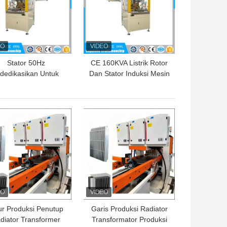
Stator 50Hz
CE 160KVA Listrik Rotor
idedikasikan Untuk
Dan Stator Induksi Mesin
Stator Mesin Las
Las Sumbu Ganda
omatis Untuk Motor
Otomatis
Listrik
GA TERBAIK
HARGA TERBAIK
ur Produksi Penutup
Garis Produksi Radiator
diator Transformer
Transformator Produksi