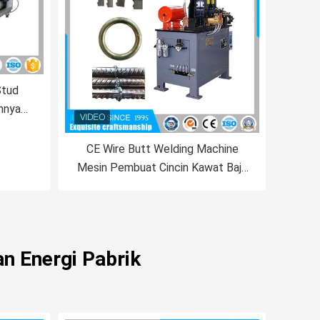
Stud
hnya
der
CE Wire Butt Welding Machine
Mesin Pembuat Cincin Kawat Baja
Otomatis
n Energi Pabrik