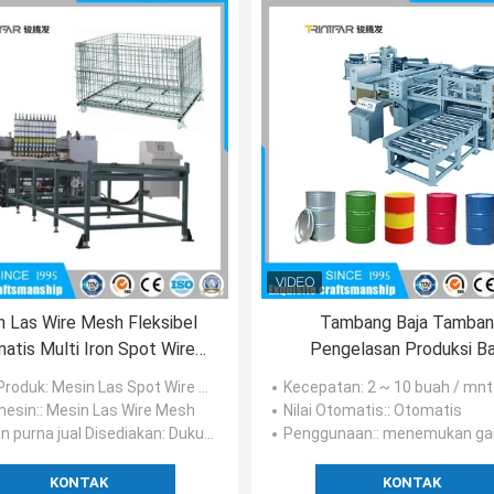
n Las Wire Mesh Fleksibel
Tambang Baja Tamba
atis Multi Iron Spot Wire
Pengelasan Produksi Ba
Mesh Welder
Pengelasan Peralata
Produk
: Mesin Las Spot Wire Mesh Otomatis Tukang Las Spot Wire Mesh Multi Besi
Kecepatan
: 2 ~ 10 buah / mnt
-1000mm/detik
mesin:
: Mesin Las Wire Mesh
Nilai Otomatis:
: Otomatis
n purna jual Disediakan
: Dukungan teknis video
Penggunaan:
: menemukan gar
KONTAK
KONTAK