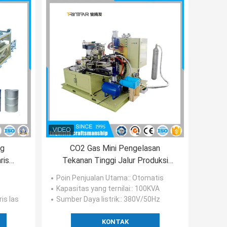
ng
CO2 Gas Mini Pengelasan
ris
Tekanan Tinggi Jalur Produksi
n
Manufaktur Silinder Gas
Poin Penjualan Utama:
: Otomatis
Kapasitas yang ternilai:
: 100KVA
is las
Sumber Daya listrik:
: 380V/50Hz
KONTAK