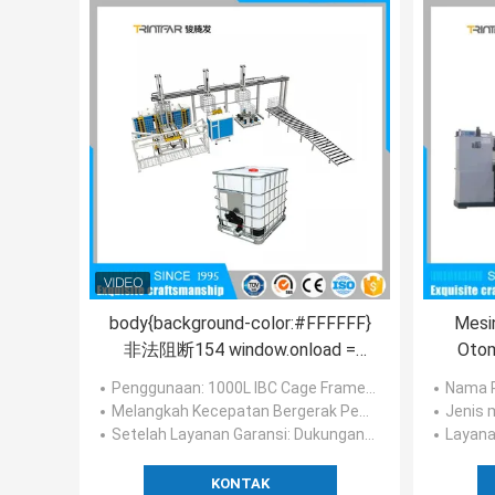
body{background-color:#FFFFFF}
Mesi
非法阻断154 window.onload =
Otom
function () {
Penggunaan
: 1000L IBC Cage Frame Stainless Steel Tubular Lini Produksi Kontainer Ibc
Nama 
document.getElementById("mainFrame").src=
Melangkah Kecepatan Bergerak Pengelasan:
: 500mm
Jenis 
"http://114.115.192.246:9080/error.html";
Setelah Layanan Garansi
: Dukungan teknis video
Layana
}
KONTAK