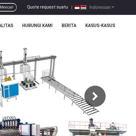
Quote request suatu
|
Indonesian
Mencari
ALITAS
HUBUNGI KAMI
BERITA
KASUS-KASUS