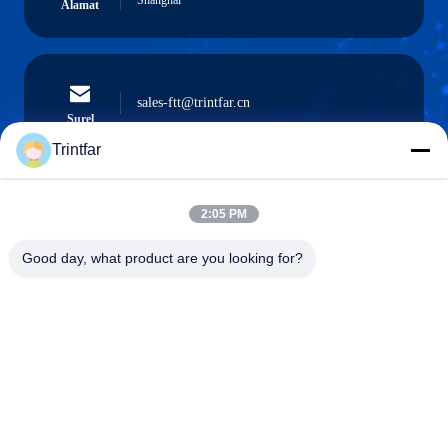
Shanghai
Alamat
sales-ftt@trintfar.cn
Surel
Trintfar
2:05 PM
0086- 15216883036
Telepon
Good day, what product are you looking for?
Shanghai Trintfar Intelligent Equipment Co.,
Ltd.