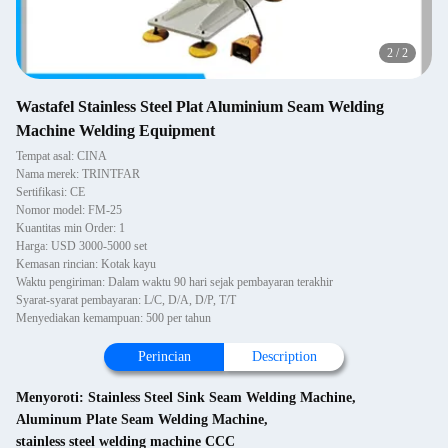
2
/
2
Wastafel Stainless Steel Plat Aluminium Seam Welding
Machine Welding Equipment
Tempat asal: CINA
Nama merek: TRINTFAR
Sertifikasi: CE
Nomor model: FM-25
Kuantitas min Order: 1
Harga: USD 3000-5000 set
Kemasan rincian: Kotak kayu
Waktu pengiriman: Dalam waktu 90 hari sejak pembayaran terakhir
Syarat-syarat pembayaran: L/C, D/A, D/P, T/T
Menyediakan kemampuan: 500 per tahun
Perincian
Description
Menyoroti:
Stainless Steel Sink Seam Welding Machine
,
Aluminum Plate Seam Welding Machine
,
stainless steel welding machine CCC