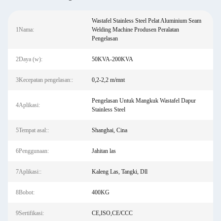
Wastafel Stainless Steel Pelat Aluminium Seam
1Nama:
Welding Machine Produsen Peralatan
Pengelasan
2Daya (w):
50KVA-200KVA
3Kecepatan pengelasan::
0,2-2,2 m/mnt
Pengelasan Untuk Mangkuk Wastafel Dapur
4Aplikasi:
Stainless Steel
5Tempat asal::
Shanghai, Cina
6Penggunaan:
Jahitan las
7Aplikasi::
Kaleng Las, Tangki, Dll
8Bobot:
400KG
9Sertifikasi:
CE,ISO,CE/CCC