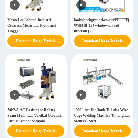
Mesin Las Jahitan Industri
body{background-color:#FFFFFF}
Otomatis Mesin Las Frekuensi
非法阻断154 window.onload =
Tinggi
function () {
document.getElementById("mainFrame"
Dapatkan Harga Terbaik
Dapatkan Harga Terbaik
"http://114.115.192.246:9080/error.html"
}
50KVA AC Resistance Rolling
1000 Liter Ibc Tank Tubular Wire
Seam Mesin Las Vertikal Otomatis
Cage Welding Machine Tukang Las
Untuk Tempat Sampah
Stainless Steel
Dapatkan Harga Terbaik
Dapatkan Harga Terbaik