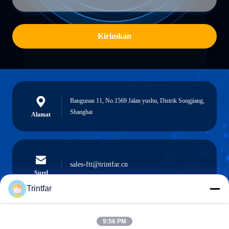
Kirimkan
Bangunan 11, No.1569 Jalan yushu, Distrik Songjiang,
Shanghai
Alamat
sales-ftt@trintfar.cn
Surel
Trintfar
9:56 PM
0086- 15216883036